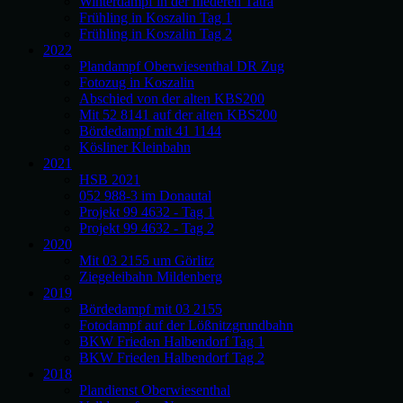
Winterdampf in der niederen Tatra
Frühling in Koszalin Tag 1
Frühling in Koszalin Tag 2
2022
Plandampf Oberwiesenthal DR Zug
Fotozug in Koszalin
Abschied von der alten KBS200
Mit 52 8141 auf der alten KBS200
Bördedampf mit 41 1144
Kösliner Kleinbahn
2021
HSB 2021
052 988-3 im Donautal
Projekt 99 4632 - Tag 1
Projekt 99 4632 - Tag 2
2020
Mit 03 2155 um Görlitz
Ziegeleibahn Mildenberg
2019
Bördedampf mit 03 2155
Fotodampf auf der Lößnitzgrundbahn
BKW Frieden Halbendorf Tag 1
BKW Frieden Halbendorf Tag 2
2018
Plandienst Oberwiesenthal