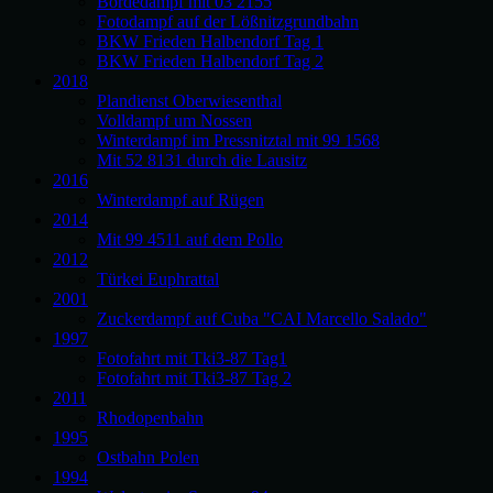
Bördedampf mit 03 2155
Fotodampf auf der Lößnitzgrundbahn
BKW Frieden Halbendorf Tag 1
BKW Frieden Halbendorf Tag 2
2018
Plandienst Oberwiesenthal
Volldampf um Nossen
Winterdampf im Pressnitztal mit 99 1568
Mit 52 8131 durch die Lausitz
2016
Winterdampf auf Rügen
2014
Mit 99 4511 auf dem Pollo
2012
Türkei Euphrattal
2001
Zuckerdampf auf Cuba "CAI Marcello Salado"
1997
Fotofahrt mit Tki3-87 Tag1
Fotofahrt mit Tki3-87 Tag 2
2011
Rhodopenbahn
1995
Ostbahn Polen
1994