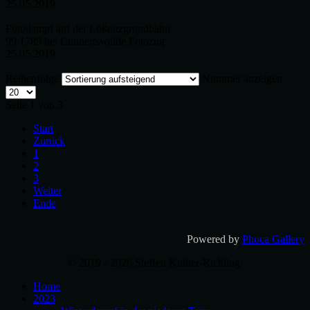
25.05.2019
Fotodampf auf der Lößnitzgrundbahn
99 1789 bei Cunnertswalde Fotozug
25.05.2019
Reihenfolge
Nummer anzeigen
Seite 1 von 3
Start
Zurück
1
2
3
Weiter
Ende
Powered by
Phoca Gallery
© 2019 - 2026 Steffen Knitter-Richling.
Home
2023