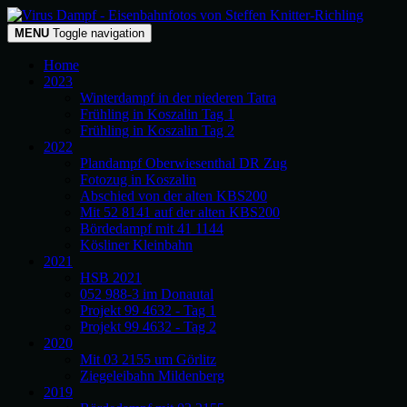
MENU
Toggle navigation
Home
2023
Winterdampf in der niederen Tatra
Frühling in Koszalin Tag 1
Frühling in Koszalin Tag 2
2022
Plandampf Oberwiesenthal DR Zug
Fotozug in Koszalin
Abschied von der alten KBS200
Mit 52 8141 auf der alten KBS200
Bördedampf mit 41 1144
Kösliner Kleinbahn
2021
HSB 2021
052 988-3 im Donautal
Projekt 99 4632 - Tag 1
Projekt 99 4632 - Tag 2
2020
Mit 03 2155 um Görlitz
Ziegeleibahn Mildenberg
2019