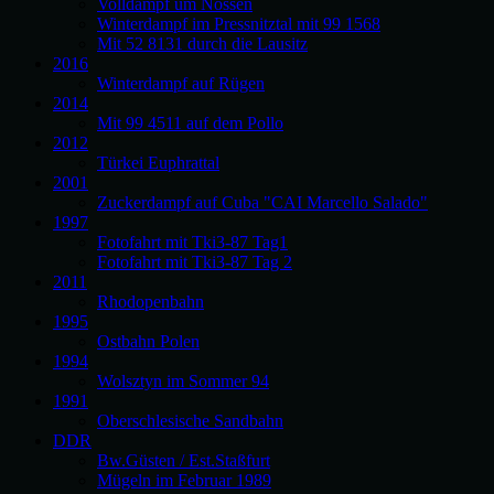
Volldampf um Nossen
Winterdampf im Pressnitztal mit 99 1568
Mit 52 8131 durch die Lausitz
2016
Winterdampf auf Rügen
2014
Mit 99 4511 auf dem Pollo
2012
Türkei Euphrattal
2001
Zuckerdampf auf Cuba "CAI Marcello Salado"
1997
Fotofahrt mit Tki3-87 Tag1
Fotofahrt mit Tki3-87 Tag 2
2011
Rhodopenbahn
1995
Ostbahn Polen
1994
Wolsztyn im Sommer 94
1991
Oberschlesische Sandbahn
DDR
Bw.Güsten / Est.Staßfurt
Mügeln im Februar 1989