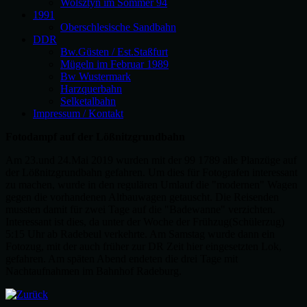
Wolsztyn im Sommer 94
1991
Oberschlesische Sandbahn
DDR
Bw.Güsten / Est.Staßfurt
Mügeln im Februar 1989
Bw Wustermark
Harzquerbahn
Selketalbahn
Impressum / Kontakt
Fotodampf auf der Lößnitzgrundbahn
Am 23.und 24.Mai 2019 wurden mit der 99 1789 alle Planzüge auf
der Lößnitzgrundbahn gefahren. Um dies für Fotografen interessant
zu machen, wurde in den regulären Umlauf die "modernen" Wagen
gegen die vorhandenen Altbauwagen getauscht. Die Reisenden
mussten damit für zwei Tage auf die "Badewanne" verzichten.
Interessant ist dies, da unter der Woche der Frühzug(Schülerzug)
5:15 Uhr ab Radebeul verkehrte. Am Samstag wurde dann ein
Fotozug, mit der auch früher zur DR Zeit hier eingesetzten Lok,
gefahren. Am späten Abend endeten die drei Tage mit
Nachtaufnahmen im Bahnhof Radeburg.