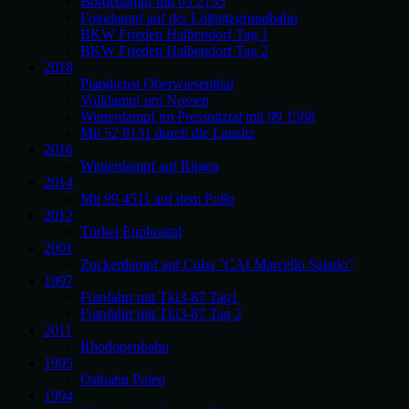
Bördedampf mit 03 2155
Fotodampf auf der Lößnitzgrundbahn
BKW Frieden Halbendorf Tag 1
BKW Frieden Halbendorf Tag 2
2018
Plandienst Oberwiesenthal
Volldampf um Nossen
Winterdampf im Pressnitztal mit 99 1568
Mit 52 8131 durch die Lausitz
2016
Winterdampf auf Rügen
2014
Mit 99 4511 auf dem Pollo
2012
Türkei Euphrattal
2001
Zuckerdampf auf Cuba "CAI Marcello Salado"
1997
Fotofahrt mit Tki3-87 Tag1
Fotofahrt mit Tki3-87 Tag 2
2011
Rhodopenbahn
1995
Ostbahn Polen
1994