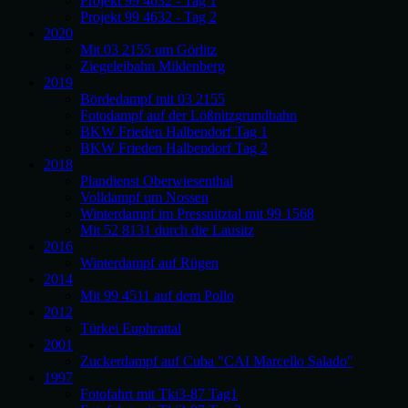
Projekt 99 4632 - Tag 1
Projekt 99 4632 - Tag 2
2020
Mit 03 2155 um Görlitz
Ziegeleibahn Mildenberg
2019
Bördedampf mit 03 2155
Fotodampf auf der Lößnitzgrundbahn
BKW Frieden Halbendorf Tag 1
BKW Frieden Halbendorf Tag 2
2018
Plandienst Oberwiesenthal
Volldampf um Nossen
Winterdampf im Pressnitztal mit 99 1568
Mit 52 8131 durch die Lausitz
2016
Winterdampf auf Rügen
2014
Mit 99 4511 auf dem Pollo
2012
Türkei Euphrattal
2001
Zuckerdampf auf Cuba "CAI Marcello Salado"
1997
Fotofahrt mit Tki3-87 Tag1