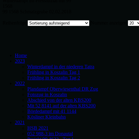
Winterdampf im Pressnitztal mit 99
1568
99 1568 Schmalzgrube 02.02.2018
Reihenfolge
Nummer anzeigen
Home
2023
Winterdampf in der niederen Tatra
Frühling in Koszalin Tag 1
Frühling in Koszalin Tag 2
2022
Plandampf Oberwiesenthal DR Zug
Fotozug in Koszalin
Abschied von der alten KBS200
Mit 52 8141 auf der alten KBS200
Bördedampf mit 41 1144
Kösliner Kleinbahn
2021
HSB 2021
052 988-3 im Donautal