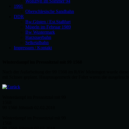
Wolsztyn im Sommer 94
1991
Oberschlesische Sandbahn
DDR
Bw.Güsten / Est.Staßfurt
Mügeln im Februar 1989
Bw Wustermark
Harzquerbahn
Selketalbahn
Impressum / Kontakt
Winterdampf im Pressnitztal mit 99 1568
Nach der Aufarbeitung der 99 1568 im RAW Meiningen wurde diese a
mit Schnee geplant. Hauptaugenmerk der Fahrt waren die ausgeleuc
Winterdampf im Pressnitztal mit 99
1568
99 1568 Jöhstadt 02.02.2018
Winterdampf im Pressnitztal mit 99
1568
99 1568 Jöhstadt 02.02.2018