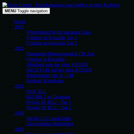
MENU
Toggle navigation
Home
2023
Winterdampf in der niederen Tatra
Frühling in Koszalin Tag 1
Frühling in Koszalin Tag 2
2022
Plandampf Oberwiesenthal DR Zug
Fotozug in Koszalin
Abschied von der alten KBS200
Mit 52 8141 auf der alten KBS200
Bördedampf mit 41 1144
Kösliner Kleinbahn
2021
HSB 2021
052 988-3 im Donautal
Projekt 99 4632 - Tag 1
Projekt 99 4632 - Tag 2
2020
Mit 03 2155 um Görlitz
Ziegeleibahn Mildenberg
2019