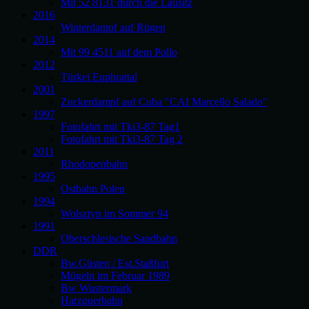
Mit 52 8131 durch die Lausitz
2016
Winterdampf auf Rügen
2014
Mit 99 4511 auf dem Pollo
2012
Türkei Euphrattal
2001
Zuckerdampf auf Cuba "CAI Marcello Salado"
1997
Fotofahrt mit Tki3-87 Tag1
Fotofahrt mit Tki3-87 Tag 2
2011
Rhodopenbahn
1995
Ostbahn Polen
1994
Wolsztyn im Sommer 94
1991
Oberschlesische Sandbahn
DDR
Bw.Güsten / Est.Staßfurt
Mügeln im Februar 1989
Bw Wustermark
Harzquerbahn