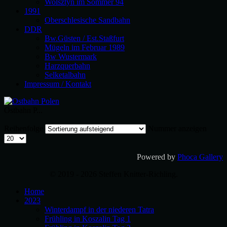
Wolsztyn im Sommer 94
1991
Oberschlesische Sandbahn
DDR
Bw.Güsten / Est.Staßfurt
Mügeln im Februar 1989
Bw Wustermark
Harzquerbahn
Selketalbahn
Impressum / Kontakt
Ostbahn P...
Reihenfolge
Nummer anzeigen
Powered by
Phoca Gallery
© 2019 - 2026 Steffen Knitter-Richling.
Home
2023
Winterdampf in der niederen Tatra
Frühling in Koszalin Tag 1