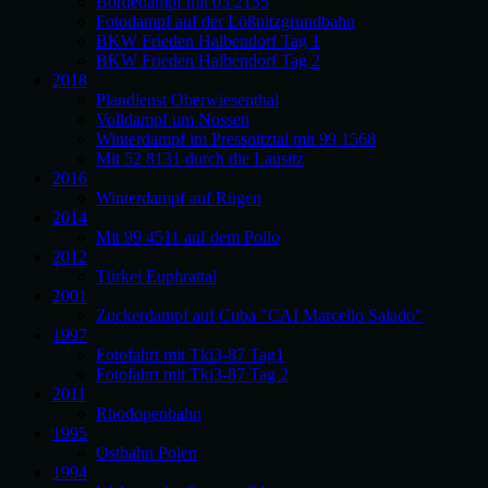
Bördedampf mit 03 2155
Fotodampf auf der Lößnitzgrundbahn
BKW Frieden Halbendorf Tag 1
BKW Frieden Halbendorf Tag 2
2018
Plandienst Oberwiesenthal
Volldampf um Nossen
Winterdampf im Pressnitztal mit 99 1568
Mit 52 8131 durch die Lausitz
2016
Winterdampf auf Rügen
2014
Mit 99 4511 auf dem Pollo
2012
Türkei Euphrattal
2001
Zuckerdampf auf Cuba "CAI Marcello Salado"
1997
Fotofahrt mit Tki3-87 Tag1
Fotofahrt mit Tki3-87 Tag 2
2011
Rhodopenbahn
1995
Ostbahn Polen
1994