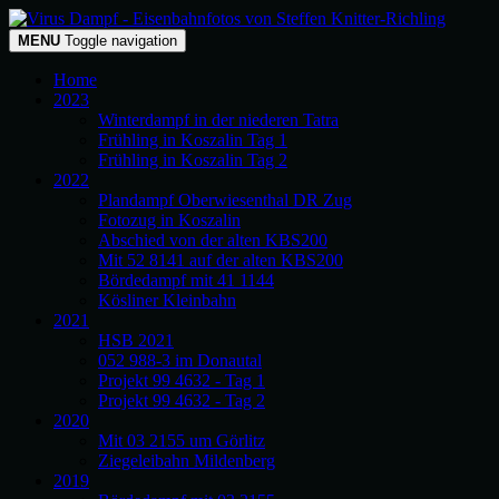
MENU
Toggle navigation
Home
2023
Winterdampf in der niederen Tatra
Frühling in Koszalin Tag 1
Frühling in Koszalin Tag 2
2022
Plandampf Oberwiesenthal DR Zug
Fotozug in Koszalin
Abschied von der alten KBS200
Mit 52 8141 auf der alten KBS200
Bördedampf mit 41 1144
Kösliner Kleinbahn
2021
HSB 2021
052 988-3 im Donautal
Projekt 99 4632 - Tag 1
Projekt 99 4632 - Tag 2
2020
Mit 03 2155 um Görlitz
Ziegeleibahn Mildenberg
2019