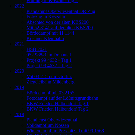
Frühling in Koszalin Tag 2
2022
Plandampf Oberwiesenthal DR Zug
Fotozug in Koszalin
Abschied von der alten KBS200
Mit 52 8141 auf der alten KBS200
Bördedampf mit 41 1144
Kösliner Kleinbahn
2021
HSB 2021
052 988-3 im Donautal
Projekt 99 4632 - Tag 1
Projekt 99 4632 - Tag 2
2020
Mit 03 2155 um Görlitz
Ziegeleibahn Mildenberg
2019
Bördedampf mit 03 2155
Fotodampf auf der Lößnitzgrundbahn
BKW Frieden Halbendorf Tag 1
BKW Frieden Halbendorf Tag 2
2018
Plandienst Oberwiesenthal
Volldampf um Nossen
Winterdampf im Pressnitztal mit 99 1568